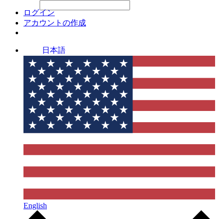
File Picker
File Picker
Paste Target
ログイン
アカウントの作成
日本語
English