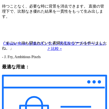
待つことなく、必要な時に背景を消去できます。 直接の管
理下で、比類なき優れた結果を一貫性をもって生み出しま
す。
「すごい！待ち望まれていた素晴らしいツールを作りました
Clipping Magic を他のオンライン背景除去アプリケーション
ね。」
と比較
»
- J. Fry, Ambitious Pixels
最適な用途：