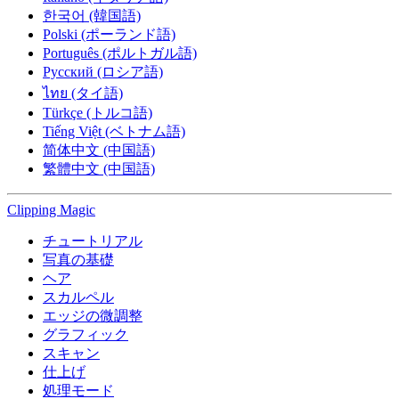
한국어 (韓国語)
Polski (ポーランド語)
Português (ポルトガル語)
Русский (ロシア語)
ไทย (タイ語)
Türkçe (トルコ語)
Tiếng Việt (ベトナム語)
简体中文 (中国語)
繁體中文 (中国語)
Clipping
Magic
チュートリアル
写真の基礎
ヘア
スカルペル
エッジの微調整
グラフィック
スキャン
仕上げ
処理モード