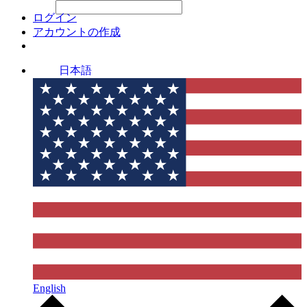
File Picker
File Picker
Paste Target
ログイン
アカウントの作成
日本語
English