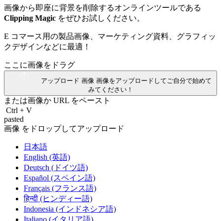
画像から即座に背景を削除するオンラインツールである
Clipping Magic
をぜひお試しください。
E コマース用の製品画像、マーケティング資料、グラフィッ
クデザインなどに最適！
ここに画像をドラグ
アップロード 画像
画像をアップロードしてご自分で始めて
みてください！
または画像か
URL
をペースト
Ctrl
+
V
pasted
画像 をドロップしてアップロード
日本語
English (英語)
Deutsch (ドイツ語)
Español (スペイン語)
Français (フランス語)
हिन्दी (ヒンディー語)
Indonesia (インドネシア語)
Italiano (イタリア語)