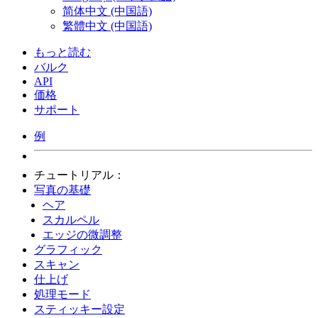
简体中文 (中国語)
繁體中文 (中国語)
もっと読む
バルク
API
価格
サポート
例
チュートリアル：
写真の基礎
ヘア
スカルペル
エッジの微調整
グラフィック
スキャン
仕上げ
処理モード
スティッキー設定