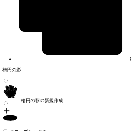
楕円の影
楕円の影の新規作成