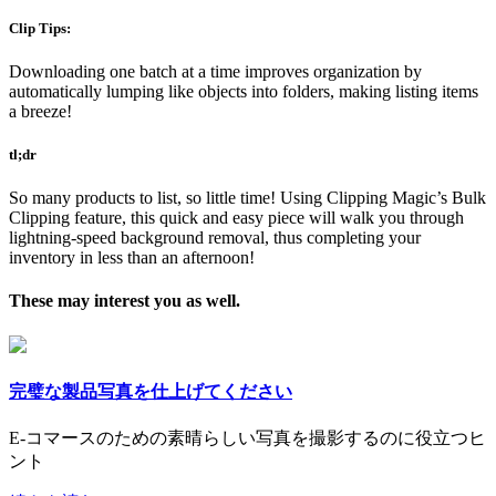
Clip Tips:
Downloading one batch at a time improves organization by
automatically lumping like objects into folders, making listing items
a breeze!
tl;dr
So many products to list, so little time! Using Clipping Magic’s Bulk
Clipping feature, this quick and easy piece will walk you through
lightning-speed background removal, thus completing your
inventory in less than an afternoon!
These may interest you as well.
完璧な製品写真を仕上げてください
E-コマースのための素晴らしい写真を撮影するのに役立つヒ
ント