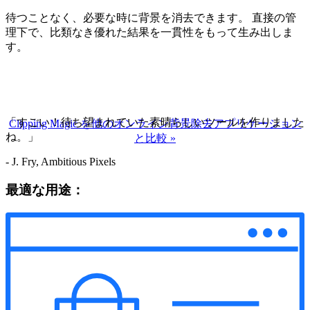
待つことなく、必要な時に背景を消去できます。 直接の管
理下で、比類なき優れた結果を一貫性をもって生み出しま
す。
「すごい！待ち望まれていた素晴らしいツールを作りました
Clipping Magic を他のオンライン背景除去アプリケーション
ね。」
と比較
»
- J. Fry, Ambitious Pixels
最適な用途：