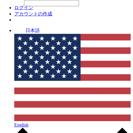
File Picker
File Picker
Paste Target
ログイン
アカウントの作成
日本語
English