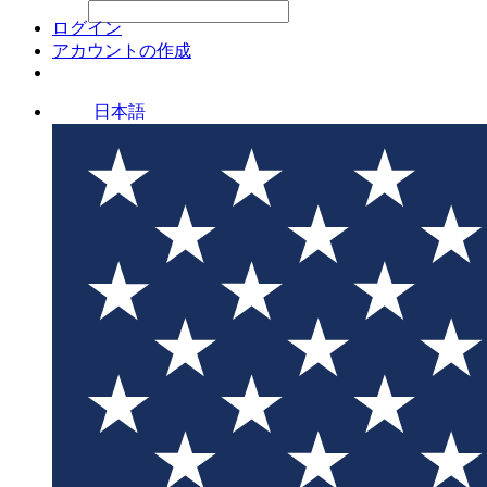
File Picker
File Picker
Paste Target
ログイン
アカウントの作成
日本語