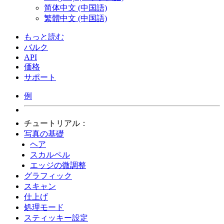
简体中文 (中国語)
繁體中文 (中国語)
もっと読む
バルク
API
価格
サポート
例
チュートリアル：
写真の基礎
ヘア
スカルペル
エッジの微調整
グラフィック
スキャン
仕上げ
処理モード
スティッキー設定