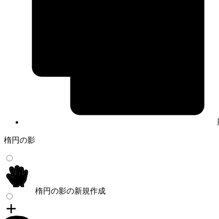
楕円の影
楕円の影の新規作成