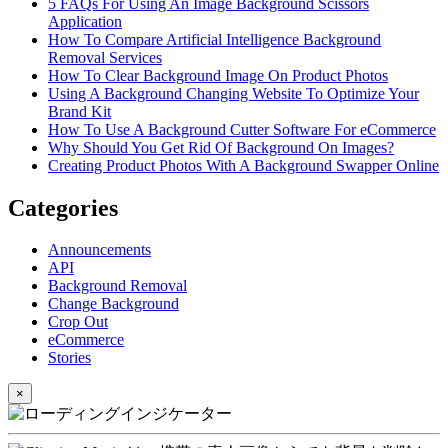
5 FAQs For Using An Image Background Scissors
Application
How To Compare Artificial Intelligence Background
Removal Services
How To Clear Background Image On Product Photos
Using A Background Changing Website To Optimize Your
Brand Kit
How To Use A Background Cutter Software For eCommerce
Why Should You Get Rid Of Background On Images?
Creating Product Photos With A Background Swapper Online
Categories
Announcements
API
Background Removal
Change Background
Crop Out
eCommerce
Stories
×