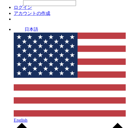
File Picker
File Picker
Paste Target
ログイン
アカウントの作成
日本語
English