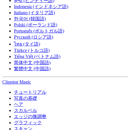
हिन्दी (ヒンディー語)
Indonesia (インドネシア語)
Italiano (イタリア語)
한국어 (韓国語)
Polski (ポーランド語)
Português (ポルトガル語)
Русский (ロシア語)
ไทย (タイ語)
Türkçe (トルコ語)
Tiếng Việt (ベトナム語)
简体中文 (中国語)
繁體中文 (中国語)
Clipping
Magic
チュートリアル
写真の基礎
ヘア
スカルペル
エッジの微調整
グラフィック
スキャン