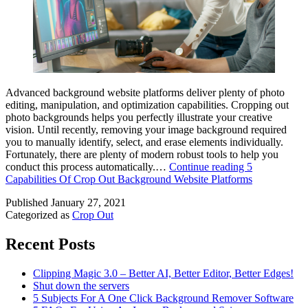
Advanced background website platforms deliver plenty of photo
editing, manipulation, and optimization capabilities. Cropping out
photo backgrounds helps you perfectly illustrate your creative
vision. Until recently, removing your image background required
you to manually identify, select, and erase elements individually.
Fortunately, there are plenty of modern robust tools to help you
conduct this process automatically.…
Continue reading
5
Capabilities Of Crop Out Background Website Platforms
Published
January 27, 2021
Categorized as
Crop Out
Recent Posts
Clipping Magic 3.0 – Better AI, Better Editor, Better Edges!
Shut down the servers
5 Subjects For A One Click Background Remover Software