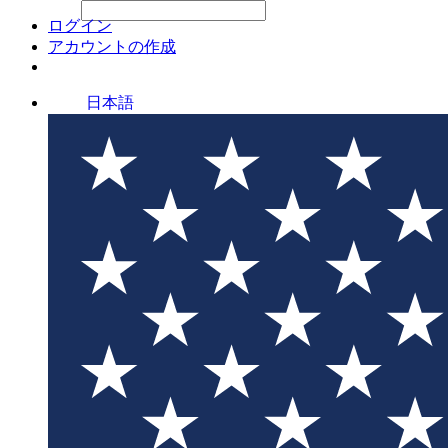
File Picker
File Picker
Paste Target
ログイン
アカウントの作成
日本語